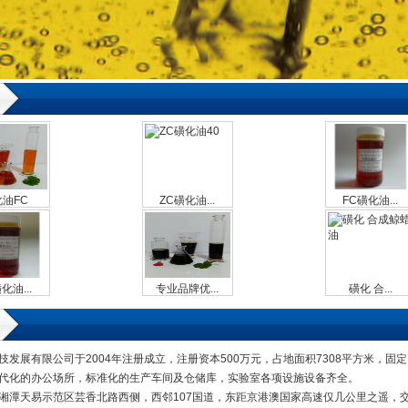
油FC
ZC磺化油...
FC磺化油...
化油...
专业品牌优...
磺化 合...
技发展有限公司于2004年注册成立，注册资本500万元，占地面积7308平方米，固定
代化的办公场所，标准化的生产车间及仓储库，实验室各项设施设备齐全。
潭天易示范区芸香北路西侧，西邻107国道，东距京港澳国家高速仅几公里之遥，