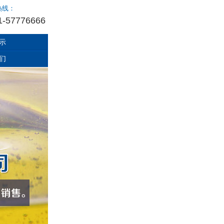
热线：
1-57776666
示
们