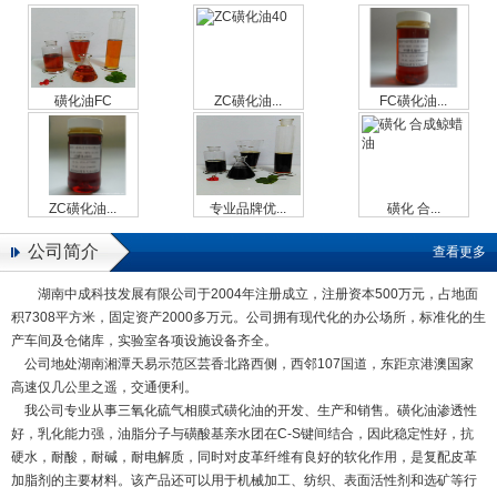
磺化油FC
ZC磺化油...
FC磺化油...
ZC磺化油...
专业品牌优...
磺化 合...
公司简介
查看更多
湖南中成科技发展有限公司于2004年注册成立，注册资本500万元，占地面
积7308平方米，固定资产2000多万元。公司拥有现代化的办公场所，标准化的生
产车间及仓储库，实验室各项设施设备齐全。
公司地处湖南湘潭天易示范区芸香北路西侧，西邻107国道，东距京港澳国家
高速仅几公里之遥，交通便利。
我公司专业从事三氧化硫气相膜式磺化油的开发、生产和销售。磺化油渗透性
好，乳化能力强，油脂分子与磺酸基亲水团在C-S键间结合，因此稳定性好，抗
硬水，耐酸，耐碱，耐电解质，同时对皮革纤维有良好的软化作用，是复配皮革
加脂剂的主要材料。该产品还可以用于机械加工、纺织、表面活性剂和选矿等行