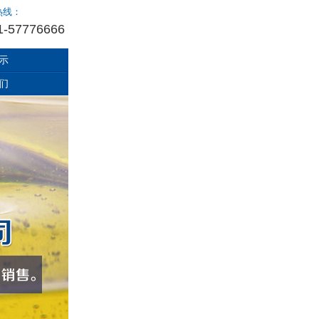
热线：
1-57776666
示
们