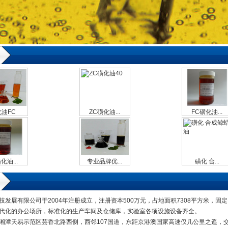
油FC
ZC磺化油...
FC磺化油...
化油...
专业品牌优...
磺化 合...
技发展有限公司于2004年注册成立，注册资本500万元，占地面积7308平方米，固定
代化的办公场所，标准化的生产车间及仓储库，实验室各项设施设备齐全。
潭天易示范区芸香北路西侧，西邻107国道，东距京港澳国家高速仅几公里之遥，